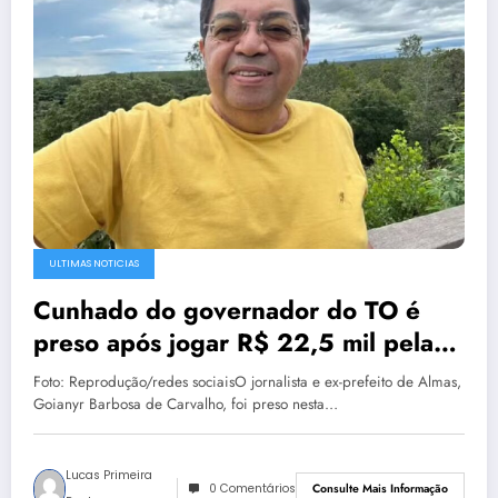
ULTIMAS NOTICIAS
Cunhado do governador do TO é
preso após jogar R$ 22,5 mil pela
varanda durante operação da PF
Foto: Reprodução/redes sociaisO jornalista e ex-prefeito de Almas,
Goianyr Barbosa de Carvalho, foi preso nesta…
Lucas Primeira
0 Comentários
Consulte Mais Informação