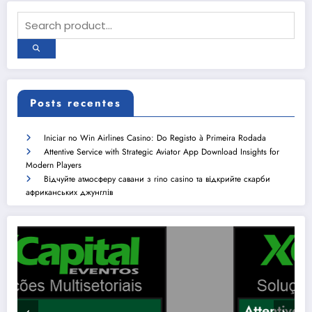
Posts recentes
Iniciar no Win Airlines Casino: Do Registo à Primeira Rodada
Attentive Service with Strategic Aviator App Download Insights for
Modern Players
Відчуйте атмосферу савани з rino casino та відкрийте скарби
африканських джунглів
Attentive Service with Strategic