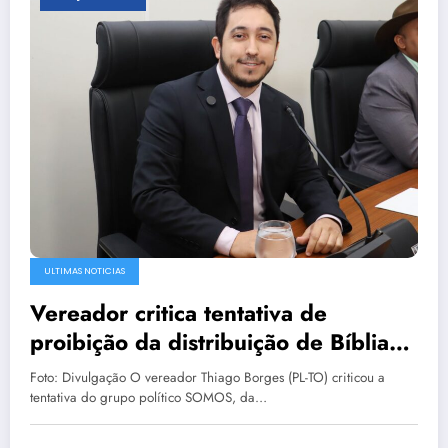
ULTIMAS NOTICIAS
Vereador critica tentativa de
proibição da distribuição de Bíblias
em escolas municipais de Palmas
Foto: Divulgação O vereador Thiago Borges (PL-TO) criticou a
tentativa do grupo político SOMOS, da…