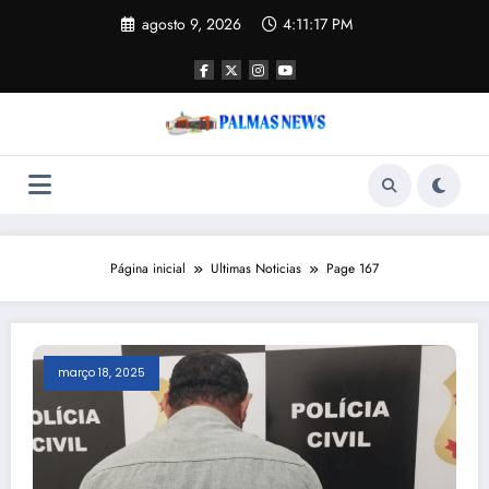
Pular
agosto 9, 2026
4:11:18 PM
para
o
conteúdo
Página inicial
Ultimas Noticias
Page 167
março 18, 2025