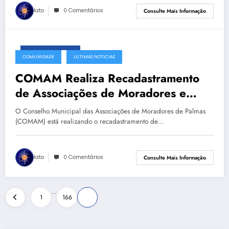
Iato
0 Comentários
Consulte Mais Informação
fevereiro 18, 2025
COMUNIDADE
ULTIMAS NOTICIAS
COMAM Realiza Recadastramento
de Associações de Moradores e
Entidades Comunitárias de Palmas
O Conselho Municipal das Associações de Moradores de Palmas
(COMAM) está realizando o recadastramento de…
Iato
0 Comentários
Consulte Mais Informação
Paginação
…
1
166
167
de
posts