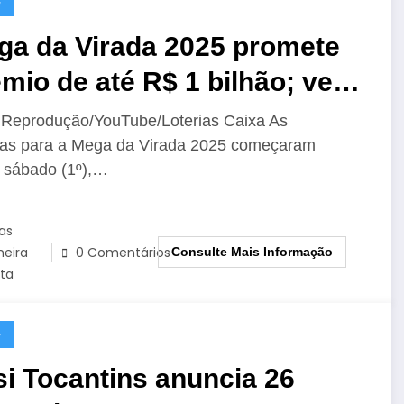
G
ga da Virada 2025 promete
mio de até R$ 1 bilhão; veja
mo apostar
 Reprodução/YouTube/Loterias Caixa As
as para a Mega da Virada 2025 começaram
 sábado (1º),…
as
meira
0 Comentários
Consulte Mais Informação
ta
G
i Tocantins anuncia 26