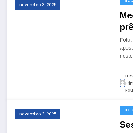
BLO
novembro 3, 2025
Me
prê
co
Foto:
apost
neste
Luc
Pri
Pau
BLO
novembro 3, 2025
Ses