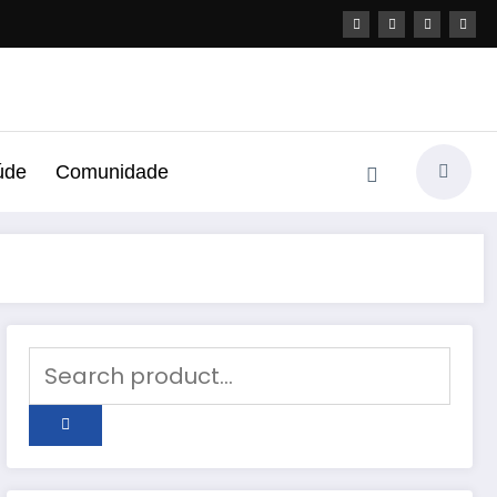
úde
Comunidade