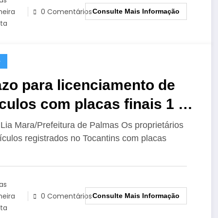
meira
0 Comentários
Consulte Mais Informação
ta
G
zo para licenciamento de
culos com placas finais 1 a
ermina nesta sexta em
 Lia Mara/Prefeitura de Palmas Os proprietários
ículos registrados no Tocantins com placas
mas e todo o Tocantins
as
meira
0 Comentários
Consulte Mais Informação
ta