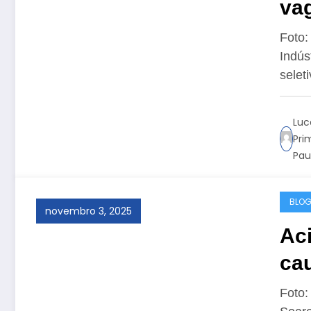
va
sal
Foto:
Indús
Pa
selet
Luc
Pri
Pau
BLO
novembro 3, 2025
Ac
cau
pr
Foto: