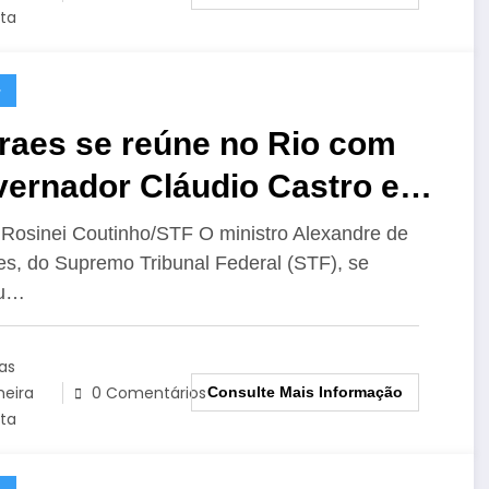
ta
G
raes se reúne no Rio com
vernador Cláudio Castro e
rças de segurança após
 Rosinei Coutinho/STF O ministro Alexandre de
s, do Supremo Tribunal Federal (STF), se
gaoperação
iu…
as
meira
0 Comentários
Consulte Mais Informação
ta