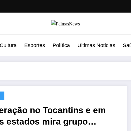
Cultura
Esportes
Política
Ultimas Noticias
Sa
G
eração no Tocantins e em
s estados mira grupo