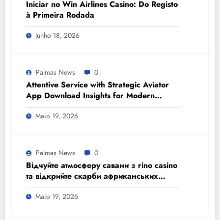
Iniciar no Win Airlines Casino: Do Registo
à Primeira Rodada
Junho 18, 2026
Palmas News
0
Attentive Service with Strategic Aviator
App Download Insights for Modern
Players
Maio 19, 2026
Palmas News
0
Відчуйте атмосферу савани з rino casino
та відкрийте скарби африканських
джунглів
Maio 19, 2026