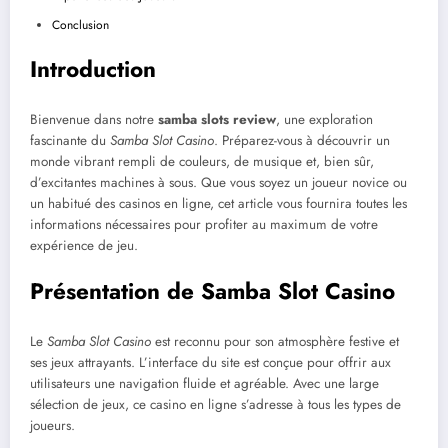
Conclusion
Introduction
Bienvenue dans notre
samba slots review
, une exploration
fascinante du
Samba Slot Casino
. Préparez-vous à découvrir un
monde vibrant rempli de couleurs, de musique et, bien sûr,
d’excitantes machines à sous. Que vous soyez un joueur novice ou
un habitué des casinos en ligne, cet article vous fournira toutes les
informations nécessaires pour profiter au maximum de votre
expérience de jeu.
Présentation de Samba Slot Casino
Le
Samba Slot Casino
est reconnu pour son atmosphère festive et
ses jeux attrayants. L’interface du site est conçue pour offrir aux
utilisateurs une navigation fluide et agréable. Avec une large
sélection de jeux, ce casino en ligne s’adresse à tous les types de
joueurs.