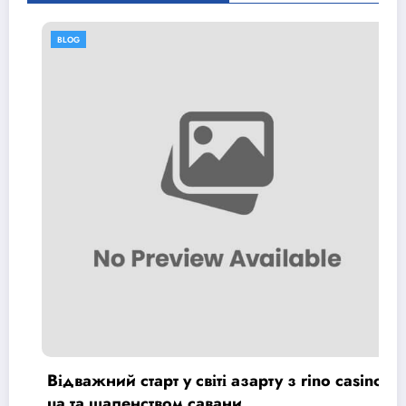
BLOG
Відважний старт у світі азарту з rino casino
ua та шаленством савани