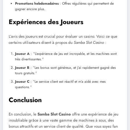
Promotions hebdomadaires
: Offres régulières qui permettent de
gagner encore plus.
Expériences des Joueurs
L’avis des joueurs est crucial pour évaluer un casino. Voici ce que
certains utilisateurs disent à propos du
Samba Slot Casino
:
Joueur A
: “L’expérience de jeu est incroyable, et les machines sont
très divertissantes.”
Joueur B
: “Les bonus sont généreux, et j’ai rapidement gagné des
tours gratuits.”
Joueur C
: “Le service client est réactif et m’a aidé avec mes
questions.”
Conclusion
En conclusion, le
Samba Slot Casino
offre une expérience de jeu
inoubliable grâce à une vaste gamme de machines à sous, des
bonus attractifs et un service client de qualité. Que vous soyez fan