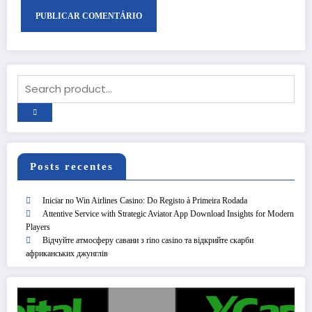
Posts recentes
Iniciar no Win Airlines Casino: Do Registo à Primeira Rodada
Attentive Service with Strategic Aviator App Download Insights for Modern
Players
Відчуйте атмосферу савани з rino casino та відкрийте скарби
африканських джунглів