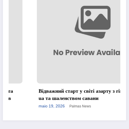
Відважний старт у світі азарту з rino casino
ua та шаленством савани
maio 19, 2026
Palmas News