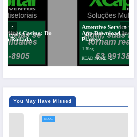
Attentive Service with Strategic 
ino: Do
App Download Insights for Mode
Players
Blog
READ MORE
You May Have Missed
BLOG