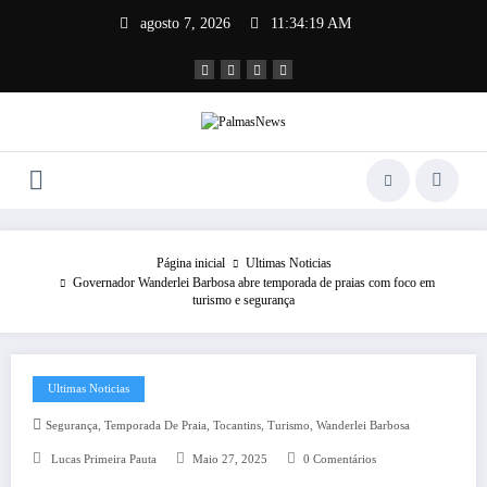
agosto 7, 2026
11:34:19 AM
Página inicial
Ultimas Noticias
Governador Wanderlei Barbosa abre temporada de praias com foco em
turismo e segurança
Ultimas Noticias
,
,
,
,
Segurança
Temporada De Praia
Tocantins
Turismo
Wanderlei Barbosa
Lucas Primeira Pauta
Maio 27, 2025
0 Comentários