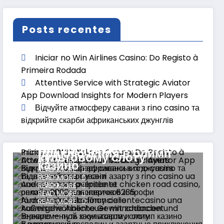
Posts recentes
Iniciar no Win Airlines Casino: Do Registo à
Відчуйте атмосферу
Attentive Service with
Iniciar no Win Airlines
Primeira Rodada
савани з rino casino та
Strategic Aviator App
Casino: Do Registo à
відкрийте скарби
Attentive Service with Strategic Aviator
Download Insights for
Audacieuse traversée
Primeira Rodada
Відважний старт у світі
африканських
онлайн 2026 для
App Download Insights for Modern Players
Modern Players
et chicken road
азарту з rino casino ua
Audaz especulación y
джунглів
новичков и профи
Відчуйте атмосферу савани з rino casino та
casino, une aventure
Außergewöhnliche
Blog
та шаленством савани
calientecasino una
рекомендации
Вневременной звон
відкрийте скарби африканських джунглів
Blog
palpitante
Gewinnchancen und
fórmula de éxito
Влиятельный
Blog
READ MORE
экспертов.6235
азарта и олимп казино
kosmische Abenteuer
Blog
READ MORE
financiero
господин и азартные
зеркало — путь к
Blog
READ MORE
mit zodiacbet
приключения в олимп
Blog
READ MORE
культовому слоту
Blog
READ MORE
казино
Blog
READ MORE
Blog
READ MORE
Blog
READ MORE
READ MORE
READ MORE