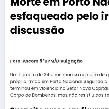
Morte em Porto Na
esfaqueado pelo 
discussão
Foto: Ascom 5ºBPM/Divulgação
Um homem de 34 anos morreu na noite de qui
próprio irmão em Porto Nacional. Segundo a Po
terminou em violência no Setor Nova Capital
Corpo de Bombeiros, mas não resistiu aos fe