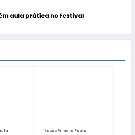
êm aula prática no Festival
auta
Lucas Primeira Pauta