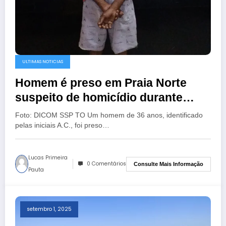
ULTIMAS NOTICIAS
Homem é preso em Praia Norte
suspeito de homicídio durante
temporada de praia em Sampaio
Foto: DICOM SSP TO Um homem de 36 anos, identificado
pelas iniciais A.C., foi preso…
Lucas Primeira
0 Comentários
Consulte Mais Informação
Pauta
setembro 1, 2025