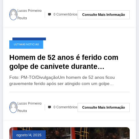
Lucas Primeira
0 Comentários
Consulte Mais Informação
Pauta
agosto 19, 2025
ULTIMAS NOTICIAS
Homem de 52 anos é ferido com
golpe de canivete durante
discussão em Guaraí
Foto: PM-TO/DivulgaçãoUm homem de 52 anos ficou
gravemente ferido após ser atingido com um golpe…
Lucas Primeira
0 Comentários
Consulte Mais Informação
Pauta
agosto 14, 2025