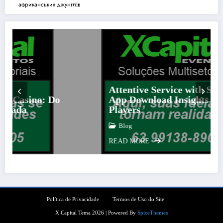
африканських джунглів
Attentive Service with Strategic Aviator
App Download Insights for Modern
Players
Blog
READ MORE
Política de Privacidade
Termos de Uso do Site
X Capital Tema 2026 | Powered By
SpiceThemes