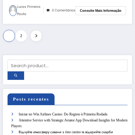
Lucas Primeira
0 Comentários
Consulte Mais Informação
Pauta
Paginação
1
2
de
posts
Posts recentes
Iniciar no Win Airlines Casino: Do Registo à Primeira Rodada
Attentive Service with Strategic Aviator App Download Insights for Modern
Players
Відчуйте атмосферу савани з rino casino та відкрийте скарби