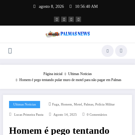
agosto 8, 2026
10:56:40 AM
Página inicial
Ultimas Noticias
Homem é pego tentando pular muro de motel para não pagar em Palmas
,
,
,
,
Ultimas Noticias
Fuga
Homem
Motel
Palmas
Polícia Militar
Lucas Primeira Pauta
Agosto 14, 2025
0 Comentários
Homem é pego tentando