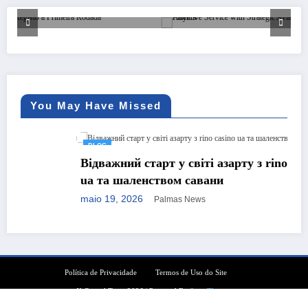
READ MORE
You May Have Missed
BLOG
Відважний старт у світі азарту з rino casino
ua та шаленством савани
maio 19, 2026
Palmas News
Política de Privacidade
Termos de Uso do Site
X Capital Tema 2026 | Powered By
SpiceThemes