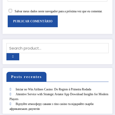
Salvar meus dados neste navegador para a próxima vez que eu comentar.
Posts recentes
Iniciar no Win Airlines Casino: Do Registo à Primeira Rodada
Attentive Service with Strategic A
Attentive Service with Strategic Aviator App Download Insights for Modern
ino: Do
App Download Insights for Mode
Players
Players
Відчуйте атмосферу савани з rino casino та відкрийте скарби
африканських джунглів
Blog