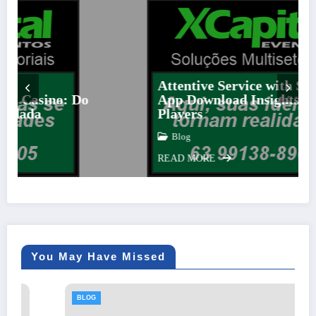
Attentive Service with Strategic Aviato
Do
App Download Insights for Modern
Players
Blog
READ MORE
You May Have Missed
BLOG