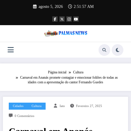
Pular
agosto 5, 2026
2:51:57 AM
para
o
conteúdo
Página inicial
Cultura
Carnaval em Ananás promete contagiar e emocionar foliões de todas as
idades com a apresentação do cantor Fernando Guedes
Cidades
Cultura
Iato
Fevereiro 27, 2025
0 Comentários