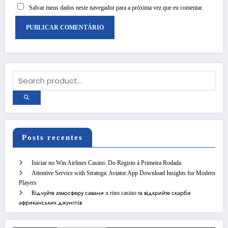
Salvar meus dados neste navegador para a próxima vez que eu comentar.
Posts recentes
Iniciar no Win Airlines Casino: Do Registo à Primeira Rodada
Attentive Service with Strategic Aviator App Download Insights for Modern
Players
Відчуйте атмосферу савани з rino casino та відкрийте скарби
африканських джунглів