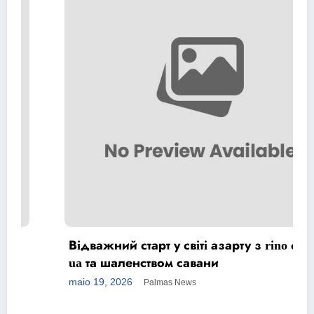
Відважний старт у світі азарту з rino casino
ua та шаленством савани
maio 19, 2026
Palmas News