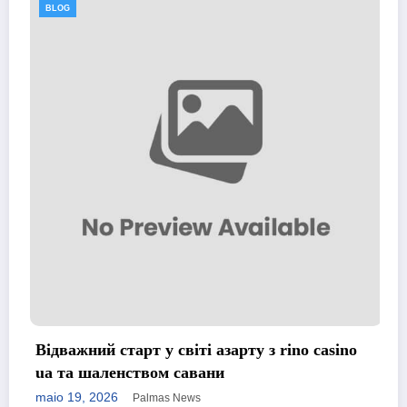
BLOG
Відважний старт у світі азарту з rino casino
ua та шаленством савани
maio 19, 2026
Palmas News