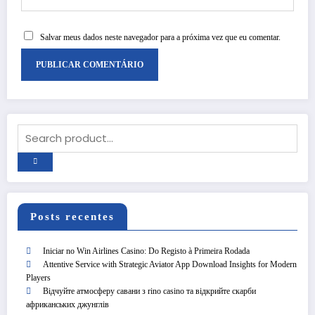
Salvar meus dados neste navegador para a próxima vez que eu comentar.
Posts recentes
Iniciar no Win Airlines Casino: Do Registo à Primeira Rodada
Attentive Service with Strategic Aviator App Download Insights for Modern
Players
Відчуйте атмосферу савани з rino casino та відкрийте скарби
африканських джунглів