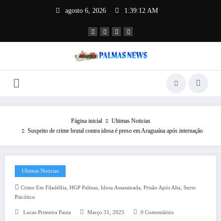
agosto 6, 2026
1:39:12 AM
Página inicial
Ultimas Noticias
Suspeito de crime brutal contra idosa é preso em Araguaína após internação
Ultimas Noticias
,
,
,
,
Crime Em Filadélfia
HGP Palmas
Idosa Assassinada
Prisão Após Alta
Surto
Psicótico
Lucas Primeira Pauta
Março 31, 2025
0 Comentários